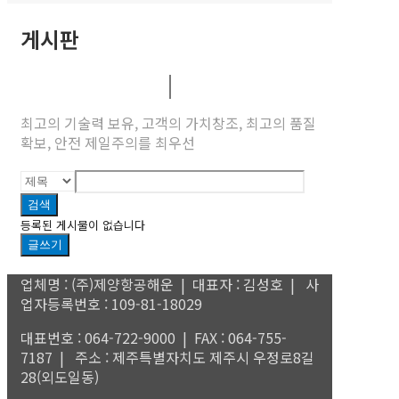
게시판
최고의 기술력 보유, 고객의 가치창조, 최고의 품질
확보, 안전 제일주의를 최우선
검색
등록된 게시물이 없습니다
글쓰기
업체명 : (주)제양항공해운 | 대표자 : 김성호 | 사
업자등록번호 : 109-81-18029
대표번호 : 064-722-9000 | FAX : 064-755-
7187 | 주소 : 제주특별자치도 제주시 우정로8길
28(외도일동)