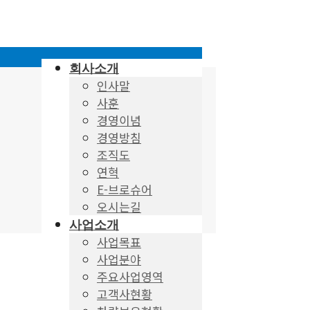
회사소개
인사말
사훈
경영이념
경영방침
조직도
연혁
E-브로슈어
오시는길
사업소개
사업목표
사업분야
주요사업영역
고객사현황