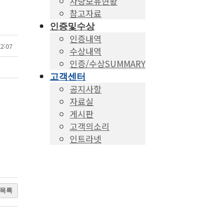
차량보유현황
참고자료
인증및수상
인증내역
2:07
수상내역
인증/수상SUMMARY
고객센터
공지사항
자료실
게시판
고객의소리
인트라넷
목록