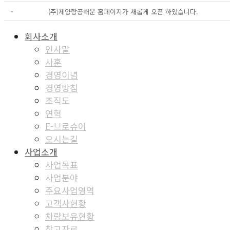
-
(주)제양항공해운 홈페이지가 새롭게 오픈 하였습니다.
회사소개
인사말
사훈
경영이념
경영방침
조직도
연혁
E-브로슈어
오시는길
사업소개
사업목표
사업분야
주요사업영역
고객사현황
차량보유현황
참고자료